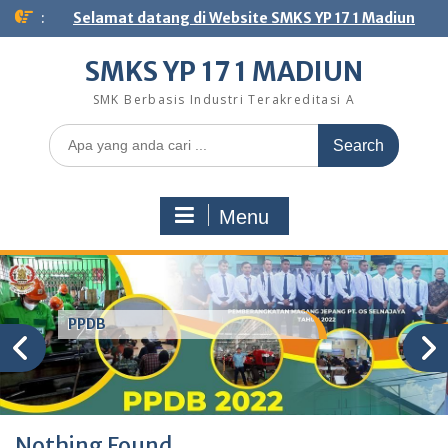
Skip
:
Selamat datang di Website SMKS YP 17 1 Madiun
to
content
SMKS YP 17 1 MADIUN
SMK Berbasis Industri Terakreditasi A
Search
for:
Menu
PPDB
Nothing Found