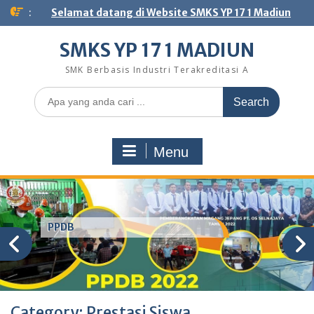
Skip
:
Selamat datang di Website SMKS YP 17 1 Madiun
to
content
SMKS YP 17 1 MADIUN
SMK Berbasis Industri Terakreditasi A
Search
for:
Menu
PPDB
Category:
Prestasi Siswa