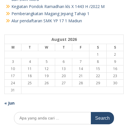
Kegiatan Pondok Ramadhan kls X 1443 H /2022 M
Pemberangkatan Magang Jepang Tahap 1
Alur pendaftaran SMK YP 17 1 Madiun
August 2026
M
T
W
T
F
S
S
1
2
3
4
5
6
7
8
9
10
11
12
13
14
15
16
17
18
19
20
21
22
23
24
25
26
27
28
29
30
31
« Jun
Search
for: