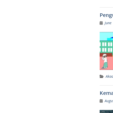
Peng
June 
Aka
Kema
Augu