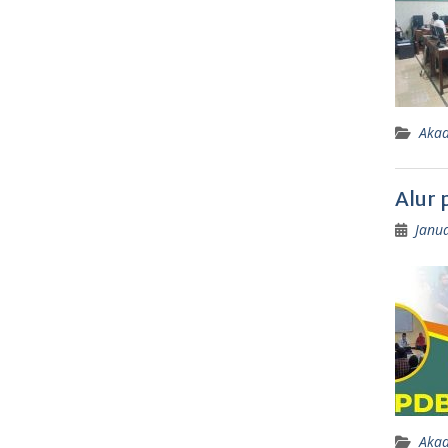
Aka
Alur 
Janua
Aka