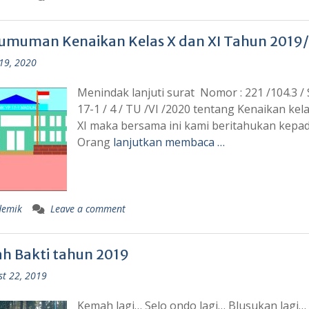
umuman Kenaikan Kelas X dan XI Tahun 2019
19, 2020
Menindak lanjuti surat Nomor : 221 /104.3 /
17-1 / 4 / TU /VI /2020 tentang Kenaikan kel
XI maka bersama ini kami beritahukan kepa
Orang
lanjutkan membaca …
demik
Leave a comment
h Bakti tahun 2019
st 22, 2019
Kemah lagi… Selo ondo lagi… Blusukan lagi…