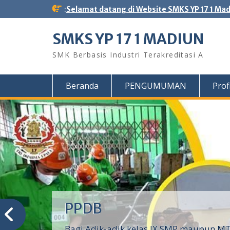
Skip
:
Selamat datang di Website SMKS YP 17 1 Ma
to
content
SMKS YP 17 1 MADIUN
SMK Berbasis Industri Terakreditasi A
Beranda
PENGUMUMAN
Profi
Penthul Tembem SMK YP
Madiun