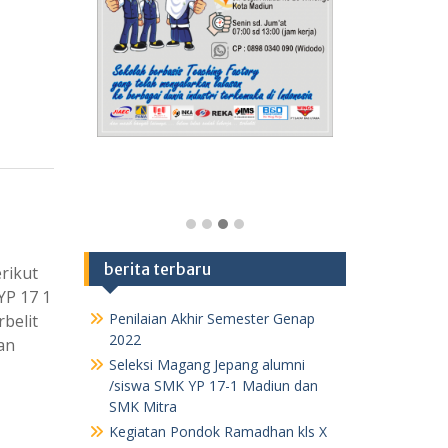
berita terbaru
rikut
YP 17 1
Penilaian Akhir Semester Genap
belit
2022
an
Seleksi Magang Jepang alumni
/siswa SMK YP 17-1 Madiun dan
SMK Mitra
Kegiatan Pondok Ramadhan kls X
1443 H /2022 M