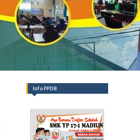
Info PPDB
r