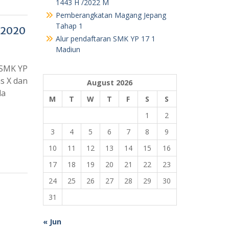
Pemberangkatan Magang Jepang
Tahap 1
/2020
Alur pendaftaran SMK YP 17 1
Madiun
 SMK YP
as X dan
August 2026
da
M
T
W
T
F
S
S
1
2
3
4
5
6
7
8
9
10
11
12
13
14
15
16
17
18
19
20
21
22
23
24
25
26
27
28
29
30
31
« Jun