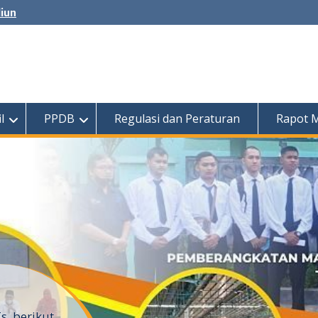
diun
l
PPDB
Regulasi dan Peraturan
Rapot 
 17-1