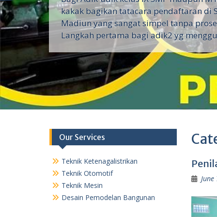
Deskripsi Sebuah upaya melestarikan 
asli Kota Madiun Kesenian lesan Penth
Cat
Our Services
Teknik Ketenagalistrikan
Penil
Teknik Otomotif
June 
Teknik Mesin
Desain Pemodelan Bangunan