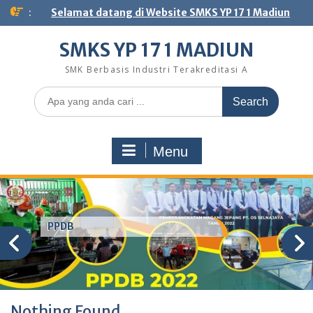
Skip
:
Selamat datang di Website SMKS YP 17 1 Madiun
to
content
SMKS YP 17 1 MADIUN
SMK Berbasis Industri Terakreditasi A
Search
for:
Menu
PPDB
Nothing Found