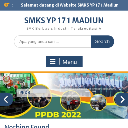
Skip
:
Selamat datang di Website SMKS YP 17 1 Madiun
to
content
SMKS YP 17 1 MADIUN
SMK Berbasis Industri Terakreditasi A
Search
for:
Menu
PPDB
Nothing Found