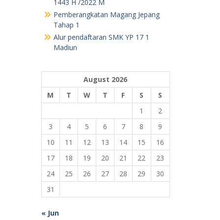
Pemberangkatan Magang Jepang
Tahap 1
Alur pendaftaran SMK YP 17 1
Madiun
August 2026
M
T
W
T
F
S
S
1
2
3
4
5
6
7
8
9
10
11
12
13
14
15
16
17
18
19
20
21
22
23
24
25
26
27
28
29
30
31
« Jun