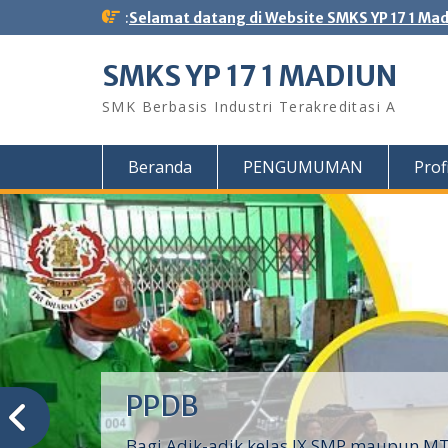
Skip
:
Selamat datang di Website SMKS YP 17 1 Ma
to
content
SMKS YP 17 1 MADIUN
SMK Berbasis Industri Terakreditasi A
Beranda
PENGUMUMAN
Profi
PPDB
Bagi Adik-adik kelas IX SMP maupun MTs