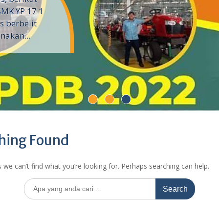
SMK YP 17 1
 berbelit
nakan...
hing Found
 we can’t find what you’re looking for. Perhaps searching can help.
Search
for: