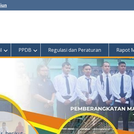
diun
l
PPDB
Regulasi dan Peraturan
Rapot 
, berikut