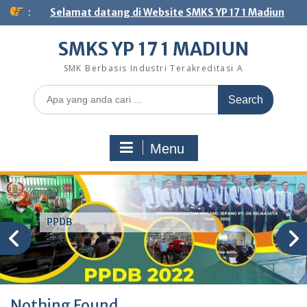
Skip
:
Selamat datang di Website SMKS YP 17 1 Madiun
to
content
SMKS YP 17 1 MADIUN
SMK Berbasis Industri Terakreditasi A
Search
for:
Menu
PPDB
Nothing Found