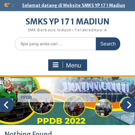
Skip
:
Selamat datang di Website SMKS YP 17 1 Madiun
to
content
SMKS YP 17 1 MADIUN
SMK Berbasis Industri Terakreditasi A
Search
for:
Menu
PPDB
Nothing Found