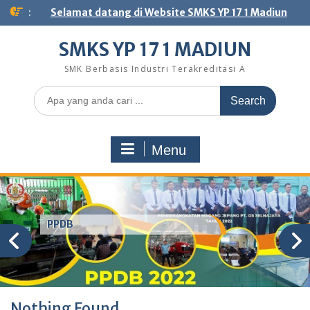
Skip
:
Selamat datang di Website SMKS YP 17 1 Madiun
to
content
SMKS YP 17 1 MADIUN
SMK Berbasis Industri Terakreditasi A
Search
for:
Menu
PPDB
Nothing Found