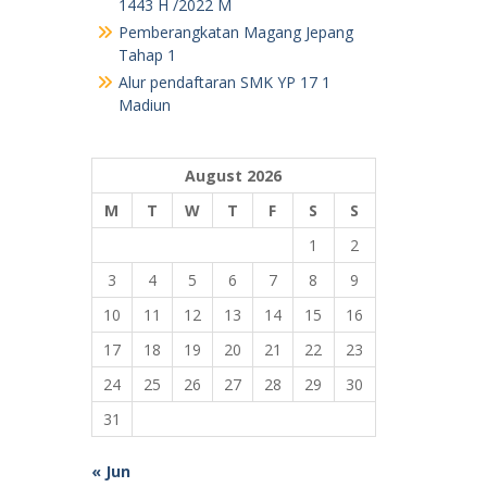
Pemberangkatan Magang Jepang
Tahap 1
Alur pendaftaran SMK YP 17 1
Madiun
August 2026
M
T
W
T
F
S
S
1
2
3
4
5
6
7
8
9
10
11
12
13
14
15
16
17
18
19
20
21
22
23
24
25
26
27
28
29
30
31
« Jun