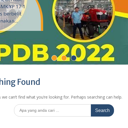
SMK YP 17 1
 berbelit
nakan...
hing Found
 we can’t find what you’re looking for. Perhaps searching can help.
Search
for: