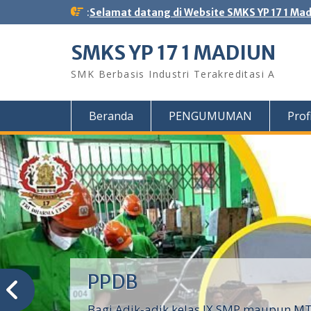
Skip
:
Selamat datang di Website SMKS YP 17 1 Ma
to
content
SMKS YP 17 1 MADIUN
SMK Berbasis Industri Terakreditasi A
Beranda
PENGUMUMAN
Profi
PPDB
Bagi Adik-adik kelas IX SMP maupun MTs