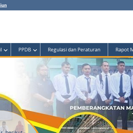
diun
l
PPDB
Regulasi dan Peraturan
Rapot 
, berikut