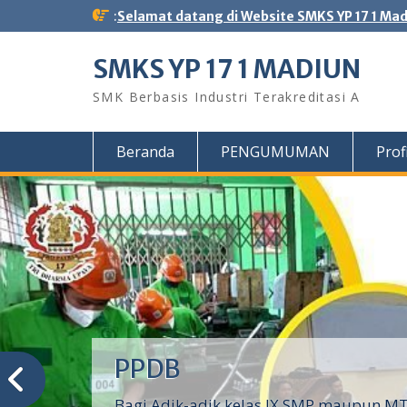
Skip
:
Selamat datang di Website SMKS YP 17 1 Ma
to
content
SMKS YP 17 1 MADIUN
SMK Berbasis Industri Terakreditasi A
Beranda
PENGUMUMAN
Profi
PPDB
Bagi Adik-adik kelas IX SMP maupun MTs