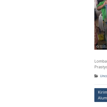
Lomba 
Prastyo
Unca
Post
Kiri
Alum
navig
Leave