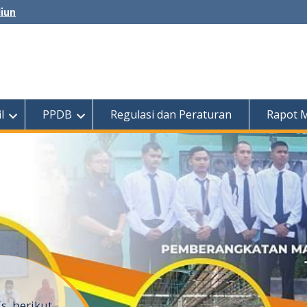
diun
l
PPDB
Regulasi dan Peraturan
Rapot 
, berikut