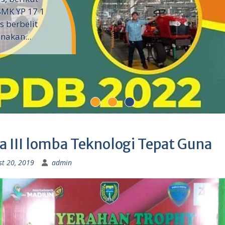
SMK YP 17 1
 berbelit
nakan...
a III lomba Teknologi Tepat Guna
st 20, 2019
admin