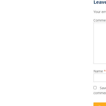
Your ema
Comme
Name
*
Save
commen