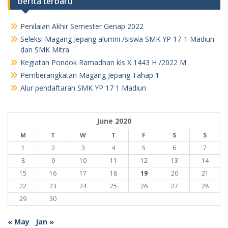
berita terbaru
Penilaian Akhir Semester Genap 2022
Seleksi Magang Jepang alumni /siswa SMK YP 17-1 Madiun
dan SMK Mitra
Kegiatan Pondok Ramadhan kls X 1443 H /2022 M
Pemberangkatan Magang Jepang Tahap 1
Alur pendaftaran SMK YP 17 1 Madiun
June 2020
M
T
W
T
F
S
S
1
2
3
4
5
6
7
8
9
10
11
12
13
14
15
16
17
18
19
20
21
22
23
24
25
26
27
28
29
30
« May
Jan »