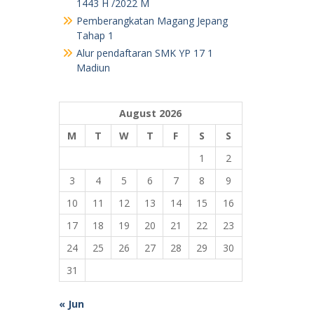
1443 H /2022 M
Pemberangkatan Magang Jepang
Tahap 1
Alur pendaftaran SMK YP 17 1
Madiun
August 2026
M
T
W
T
F
S
S
1
2
3
4
5
6
7
8
9
10
11
12
13
14
15
16
17
18
19
20
21
22
23
24
25
26
27
28
29
30
31
« Jun