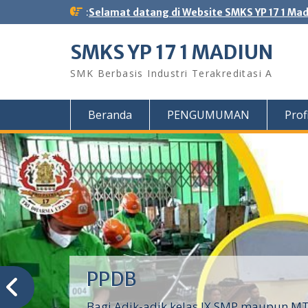
Skip
:
Selamat datang di Website SMKS YP 17 1 Ma
to
content
SMKS YP 17 1 MADIUN
SMK Berbasis Industri Terakreditasi A
Beranda
PENGUMUMAN
Profi
PPDB
Bagi Adik-adik kelas IX SMP maupun MTs