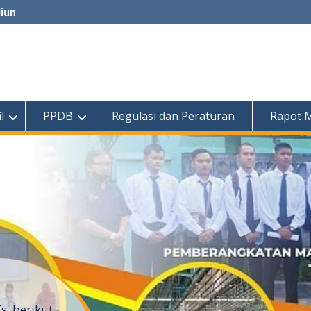
diun
l
PPDB
Regulasi dan Peraturan
Rapot 
, berikut