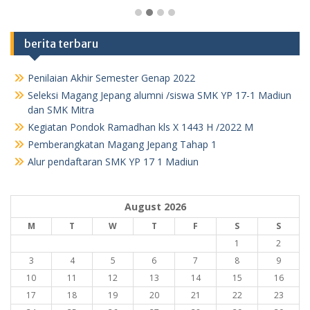
berita terbaru
Penilaian Akhir Semester Genap 2022
Seleksi Magang Jepang alumni /siswa SMK YP 17-1 Madiun
dan SMK Mitra
Kegiatan Pondok Ramadhan kls X 1443 H /2022 M
Pemberangkatan Magang Jepang Tahap 1
Alur pendaftaran SMK YP 17 1 Madiun
August 2026
M
T
W
T
F
S
S
1
2
3
4
5
6
7
8
9
10
11
12
13
14
15
16
17
18
19
20
21
22
23