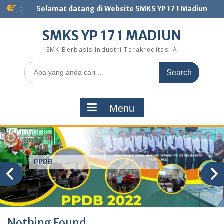
Skip
:
Selamat datang di Website SMKS YP 17 1 Madiun
to
content
SMKS YP 17 1 MADIUN
SMK Berbasis Industri Terakreditasi A
Search
for:
Menu
PPDB
Nothing Found